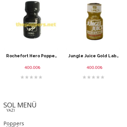
Rochefort Hero Poppers 10 ML
Jungle Juice Gold Label Extreme Formule 10 ML
400.00
₺
400.00
₺
SOL MENÜ
YAZI
Poppers