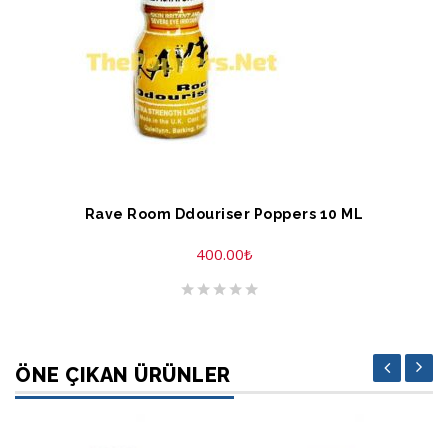
SEPETE EKLE
Rave Room Ddouriser Poppers 10 ML
400.00
₺
ÖNE ÇIKAN ÜRÜNLER