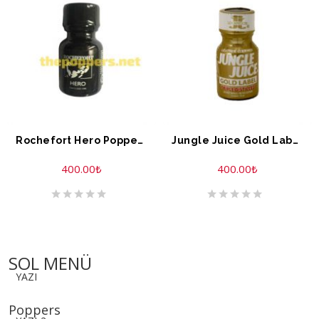
Rochefort Hero Poppers 10 ML
Jungle Juice Gold Label Extreme Formule 10 ML
400.00
₺
400.00
₺
SOL MENÜ
YAZI
Poppers