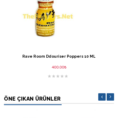
SEPETE EKLE
Rave Room Ddouriser Poppers 10 ML
400.00
₺
ÖNE ÇIKAN ÜRÜNLER