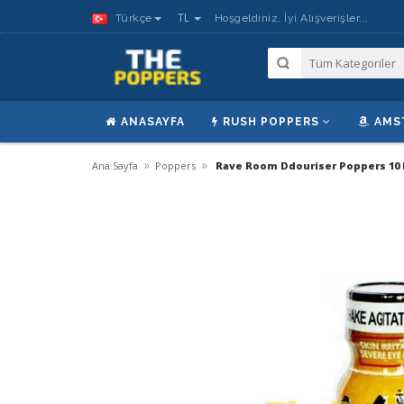
TL
Türkçe
Hoşgeldiniz, İyi Alışverişler...
ANASAYFA
RUSH POPPERS
AMS
»
»
Ana Sayfa
Poppers
Rave Room Ddouriser Poppers 10