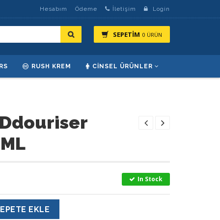
Hesabım
Ödeme
İletişim
Login
SEPETİM
0 ÜRÜN
RS
RUSH KREM
CINSEL ÜRÜNLER
Ddouriser
 ML
In Stock
EPETE EKLE