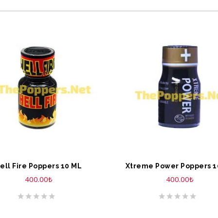
EPETE EKLE
SEPETE EKLE
ell Fire Poppers 10 ML
Xtreme Power Poppers 1
400.00
₺
400.00
₺