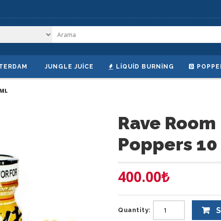
TERDAM
JUNGLE JUICE
LIQUID BURNING
POPPE
 ML
Rave Room 
Poppers 10
400.00
₺
S
Quantity: