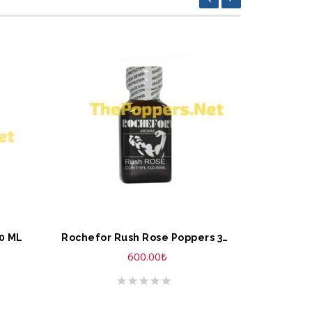
SEPETE EKLE
SEPET
0 ML
Rochefor Rush Rose Poppers 30 ML
600.00
₺