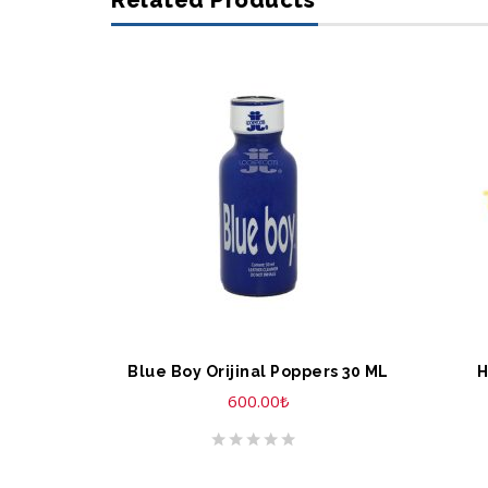
Related Products
SEPETE EKLE
S
Blue Boy Orijinal Poppers 30 ML
H
600.00
₺