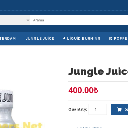
TERDAM
JUNGLE JUICE
LIQUID BURNING
POPPE
Jungle Juic
400.00
₺
S
Quantity: