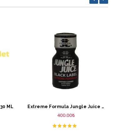
SEPETE EKLE
SEPET
 30 ML
Extreme Formula Jungle Juice Black Label 10 ML
400.00
₺