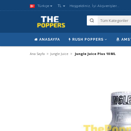
TL
Türkçe
Hoşgeldiniz, İyi Alışverişler...
ANASAYFA
RUSH POPPERS
AMS
»
»
Ana Sayfa
Jungle Juice
Jungle Juice Plus 10 ML