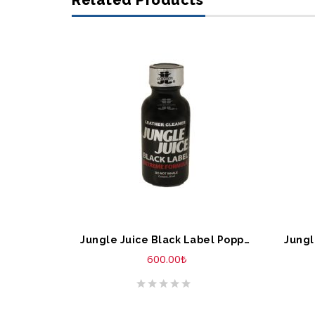
Related Products
SEPETE EKLE
S
Jungle Juice Black Label Poppers 30 ML
600.00
₺