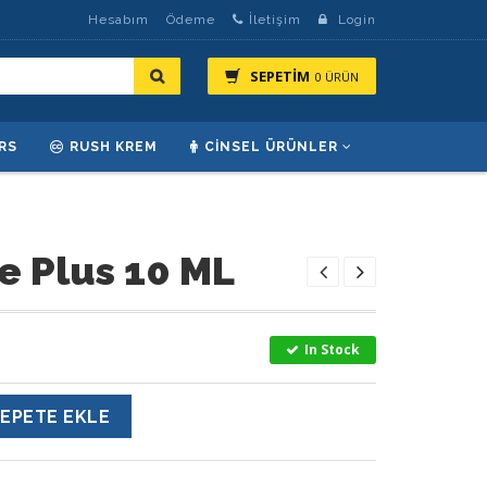
Hesabım
Ödeme
İletişim
Login
SEPETİM
0 ÜRÜN
RS
RUSH KREM
CINSEL ÜRÜNLER
e Plus 10 ML
In Stock
EPETE EKLE