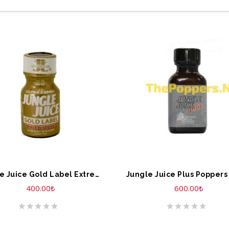
EPETE EKLE
SEPETE EKLE
Jungle Juice Gold Label Extreme Formule 10 ML
Jungle Juice Plus Poppers
400.00
₺
600.00
₺