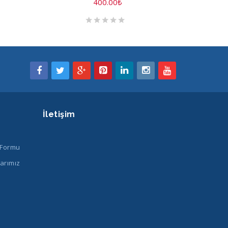
400.00
₺
İletişim
 Formu
arımız