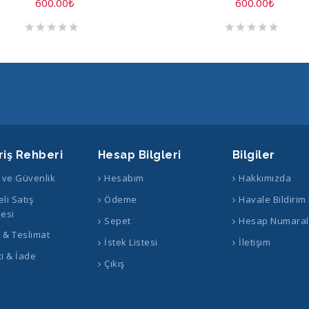
600.00
₺
600.00
₺
riş Rehberi
Hesap Bilgleri
Bilgiler
k ve Güvenlik
Hesabım
Hakkımızda
li Satış
Ödeme
Havale Bildirim
esi
Sepet
Hesap Numaral
ş & Teslimat
İstek Listesi
İletişim
i & İade
Çıkış