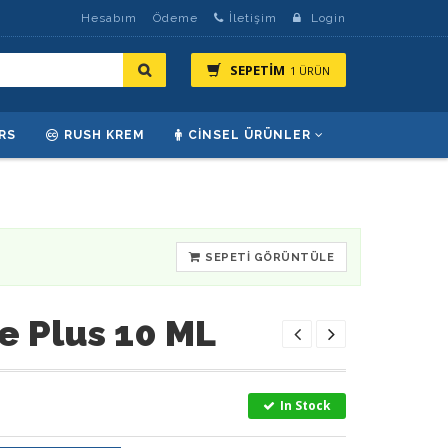
Hesabım
Ödeme
İletişim
Login
SEPETİM
1 ÜRÜN
RS
RUSH KREM
CINSEL ÜRÜNLER
SEPETI GÖRÜNTÜLE
e Plus 10 ML
In Stock