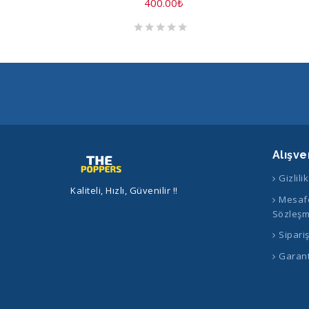
400.00
₺
Alışve
Gizlili
Kaliteli, Hızlı, Güvenilir !!
Mesafe
Sözleşm
Sipari
Garant