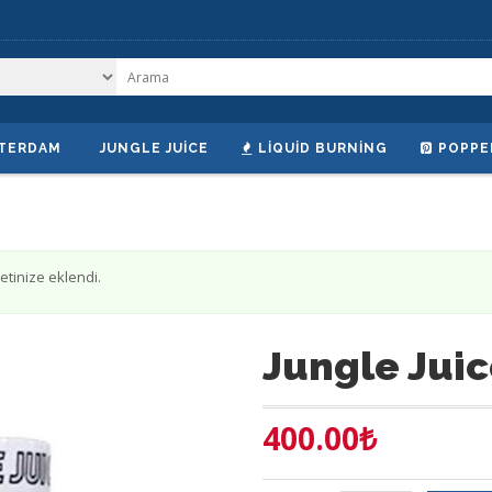
TERDAM
JUNGLE JUICE
LIQUID BURNING
POPPE
etinize eklendi.
Jungle Juic
400.00
₺