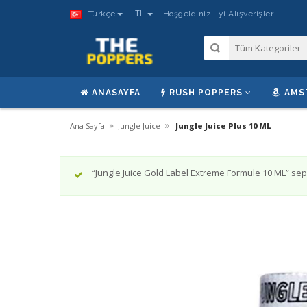
TL
Türkçe
Hoşgeldiniz, İyi Alışverişler...
ANASAYFA
RUSH POPPERS
AMS
»
»
Ana Sayfa
Jungle Juice
Jungle Juice Plus 10 ML
“Jungle Juice Gold Label Extreme Formule 10 ML” sep