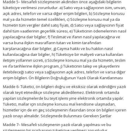
Madde 5– Mesafeli sözleşmenin akdinden önce aşağıdaki bilgilerin
tüketiciye verilmesi zorunludur. a) Satıcı veya sağlayıcının isim, unvan,
açık adres, telefon ve varsa diğer erişim bilgileri, b) Sözleşme konusu
mal ya da hizmetin temel özellikleri, c) Sözleşme konusu mal ya da
hizmetin tüm vergiler dahil satış fiyatı, d) Satıcı veya sağlayıcının fiyat
dahil tüm vaatlerinin geçerlilik süresi, e) Tüketicinin ödemelerinin nasıl
yapılacağına dair bilgiler, f) Teslimat ve ifanın nasıl yapılacağına ve
varsa buna ilişkin masrafların tutarı ve kimin tarafından
karşılanacağına dair bilgiler, g) Cayma hakkı ve bu hakkın nasıl
kullanılacağına dair bilgiler, h) Tüketiciye bir maliyeti varsa kullanılan
iletişim yollarının ücreti, ı) Sözleşme konusu mal ya da hizmetin, teslim
ve ifa tarihlerine ilişkin program, j) Tüketicinin talep ve şikayetlerini
iletebileceği satıcı veya sağlayıcının açık adres, telefon ve varsa diğer
erişim bilgileri. Ön Bilgilerin Doğruluğunun Yazılı Olarak Kanıtlanması
Madde 6- Tüketici, ön bilgileri doğru ve eksiksiz olarak edindiğini yazılı
olarak teyit etmedikçe sözleşme akdedilemez. Elektronik ortamda
yapılan sözleşmelerde bu teyit işlemi yine elektronik ortamda yapılır.
Tüketici, mallar için sözleşme konusu mal kendisine ulaşmadan,
hizmetler için de en geç sözleşmenin ifasından önce ön bilgileri içeren
yazılı onayı almalıdır. Sözleşmede Bulunması Gereken Şartlar
Madde 7– Mesafeli sözleşmenin yazılı olarak yapılması ve bu
sözleşmenin bir nüshasının tüketiciye verilmesi zorunludur.