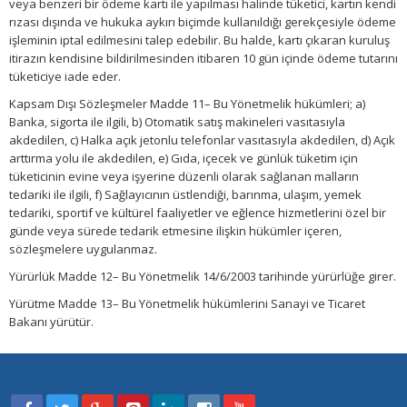
veya benzeri bir ödeme kartı ile yapılması halinde tüketici, kartın kendi
rızası dışında ve hukuka aykırı biçimde kullanıldığı gerekçesiyle ödeme
işleminin iptal edilmesini talep edebilir. Bu halde, kartı çıkaran kuruluş
itirazın kendisine bildirilmesinden itibaren 10 gün içinde ödeme tutarını
tüketiciye iade eder.
Kapsam Dışı Sözleşmeler Madde 11– Bu Yönetmelik hükümleri; a)
Banka, sigorta ile ilgili, b) Otomatik satış makineleri vasıtasıyla
akdedilen, c) Halka açık jetonlu telefonlar vasıtasıyla akdedilen, d) Açık
arttırma yolu ile akdedilen, e) Gıda, içecek ve günlük tüketim için
tüketicinin evine veya işyerine düzenli olarak sağlanan malların
tedariki ile ilgili, f) Sağlayıcının üstlendiği, barınma, ulaşım, yemek
tedariki, sportif ve kültürel faaliyetler ve eğlence hizmetlerini özel bir
günde veya sürede tedarik etmesine ilişkin hükümler içeren,
sözleşmelere uygulanmaz.
Yürürlük Madde 12– Bu Yönetmelik 14/6/2003 tarihinde yürürlüğe girer.
Yürütme Madde 13– Bu Yönetmelik hükümlerini Sanayi ve Ticaret
Bakanı yürütür.