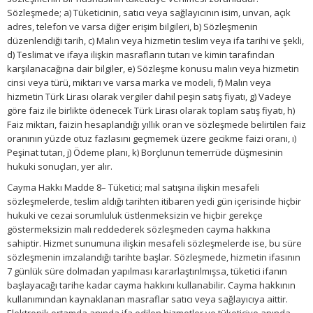
Sözleşmede; a) Tüketicinin, satıcı veya sağlayıcının isim, unvan, açık
adres, telefon ve varsa diğer erişim bilgileri, b) Sözleşmenin
düzenlendiği tarih, c) Malın veya hizmetin teslim veya ifa tarihi ve şekli,
d) Teslimat ve ifaya ilişkin masrafların tutarı ve kimin tarafından
karşılanacağına dair bilgiler, e) Sözleşme konusu malın veya hizmetin
cinsi veya türü, miktarı ve varsa marka ve modeli, f) Malın veya
hizmetin Türk Lirası olarak vergiler dahil peşin satış fiyatı, g) Vadeye
göre faiz ile birlikte ödenecek Türk Lirası olarak toplam satış fiyatı, h)
Faiz miktarı, faizin hesaplandığı yıllık oran ve sözleşmede belirtilen faiz
oranının yüzde otuz fazlasını geçmemek üzere gecikme faizi oranı, ı)
Peşinat tutarı, j) Ödeme planı, k) Borçlunun temerrüde düşmesinin
hukuki sonuçları, yer alır.
Cayma Hakkı Madde 8– Tüketici; mal satışına ilişkin mesafeli
sözleşmelerde, teslim aldığı tarihten itibaren yedi gün içerisinde hiçbir
hukuki ve cezai sorumluluk üstlenmeksizin ve hiçbir gerekçe
göstermeksizin malı reddederek sözleşmeden cayma hakkına
sahiptir. Hizmet sunumuna ilişkin mesafeli sözleşmelerde ise, bu süre
sözleşmenin imzalandığı tarihte başlar. Sözleşmede, hizmetin ifasının
7 günlük süre dolmadan yapılması kararlaştırılmışsa, tüketici ifanın
başlayacağı tarihe kadar cayma hakkını kullanabilir. Cayma hakkının
kullanımından kaynaklanan masraflar satıcı veya sağlayıcıya aittir.