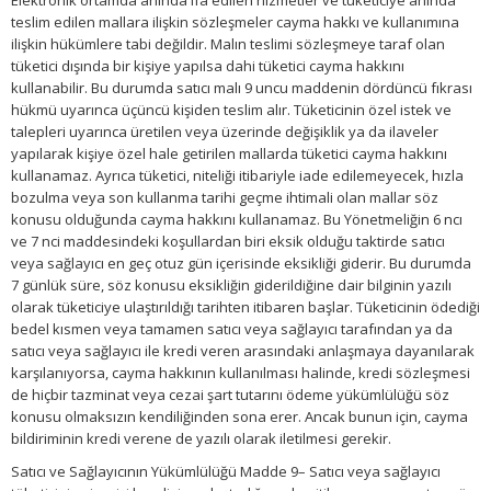
Elektronik ortamda anında ifa edilen hizmetler ve tüketiciye anında
teslim edilen mallara ilişkin sözleşmeler cayma hakkı ve kullanımına
ilişkin hükümlere tabi değildir. Malın teslimi sözleşmeye taraf olan
tüketici dışında bir kişiye yapılsa dahi tüketici cayma hakkını
kullanabilir. Bu durumda satıcı malı 9 uncu maddenin dördüncü fıkrası
hükmü uyarınca üçüncü kişiden teslim alır. Tüketicinin özel istek ve
talepleri uyarınca üretilen veya üzerinde değişiklik ya da ilaveler
yapılarak kişiye özel hale getirilen mallarda tüketici cayma hakkını
kullanamaz. Ayrıca tüketici, niteliği itibariyle iade edilemeyecek, hızla
bozulma veya son kullanma tarihi geçme ihtimali olan mallar söz
konusu olduğunda cayma hakkını kullanamaz. Bu Yönetmeliğin 6 ncı
ve 7 nci maddesindeki koşullardan biri eksik olduğu taktirde satıcı
veya sağlayıcı en geç otuz gün içerisinde eksikliği giderir. Bu durumda
7 günlük süre, söz konusu eksikliğin giderildiğine dair bilginin yazılı
olarak tüketiciye ulaştırıldığı tarihten itibaren başlar. Tüketicinin ödediği
bedel kısmen veya tamamen satıcı veya sağlayıcı tarafından ya da
satıcı veya sağlayıcı ile kredi veren arasındaki anlaşmaya dayanılarak
karşılanıyorsa, cayma hakkının kullanılması halinde, kredi sözleşmesi
de hiçbir tazminat veya cezai şart tutarını ödeme yükümlülüğü söz
konusu olmaksızın kendiliğinden sona erer. Ancak bunun için, cayma
bildiriminin kredi verene de yazılı olarak iletilmesi gerekir.
Satıcı ve Sağlayıcının Yükümlülüğü Madde 9– Satıcı veya sağlayıcı