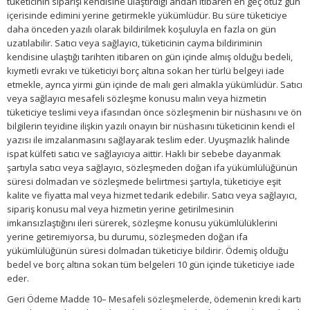
tüketicinin siparişi kendisine ulaştırdığı andan itibaren en geç otuz gün
içerisinde edimini yerine getirmekle yükümlüdür. Bu süre tüketiciye
daha önceden yazılı olarak bildirilmek koşuluyla en fazla on gün
uzatılabilir. Satıcı veya sağlayıcı, tüketicinin cayma bildiriminin
kendisine ulaştığı tarihten itibaren on gün içinde almış olduğu bedeli,
kıymetli evrakı ve tüketiciyi borç altına sokan her türlü belgeyi iade
etmekle, ayrıca yirmi gün içinde de malı geri almakla yükümlüdür. Satıcı
veya sağlayıcı mesafeli sözleşme konusu malın veya hizmetin
tüketiciye teslimi veya ifasından önce sözleşmenin bir nüshasını ve ön
bilgilerin teyidine ilişkin yazılı onayın bir nüshasını tüketicinin kendi el
yazısı ile imzalanmasını sağlayarak teslim eder. Uyuşmazlık halinde
ispat külfeti satıcı ve sağlayıcıya aittir. Haklı bir sebebe dayanmak
şartıyla satıcı veya sağlayıcı, sözleşmeden doğan ifa yükümlülüğünün
süresi dolmadan ve sözleşmede belirtmesi şartıyla, tüketiciye eşit
kalite ve fiyatta mal veya hizmet tedarik edebilir. Satıcı veya sağlayıcı,
sipariş konusu mal veya hizmetin yerine getirilmesinin
imkansızlaştığını ileri sürerek, sözleşme konusu yükümlülüklerini
yerine getiremiyorsa, bu durumu, sözleşmeden doğan ifa
yükümlülüğünün süresi dolmadan tüketiciye bildirir. Ödemiş olduğu
bedel ve borç altına sokan tüm belgeleri 10 gün içinde tüketiciye iade
eder.
Geri Ödeme Madde 10– Mesafeli sözleşmelerde, ödemenin kredi kartı