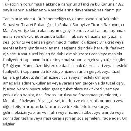
Tüketicinin Korunması Hakkında Kanunun 31 inci ve bu Kanuna 4822
sayılı Kanunla eklenen 9/A maddelerine dayanılarak hazırlanmıştır.
Tanımlar Madde 4– Bu Yönetmeliğin uygulanmasında; a) Bakanlık:
Sanayi ve Ticaret Bakanlığını, b) Bakan: Sanayi ve Ticaret Bakanını, c)
Mal: Alış-verişe konu olan taşınır eşyayı, konut ve tatil amaçlı taşınmaz
malları ve elektronik ortamda kullanılmak üzere hazırlanan yazılım,
ses, görüntü ve benzeri gayri maddi malları, d) Hizmet: Bir ücret veya
menfaat karşılığında yapılan mal sağlama dışındaki her türlü faaliyeti,
e) Satıcı: Kamu tüzel kişileri de dahil olmak üzere ticari veya mesleki
faaliyetleri kapsamında tüketiciye mal sunan gerçek veya tüzel kişileri,
f) Sağlayıcı: Kamu tüzel kişileri de dahil olmak üzere ticari veya mesleki
faaliyetleri kapsamında tüketiciye hizmet sunan gerçek veya tüzel
kişileri, g) Tüketici: Bir mal hizmeti ticari veya mesleki olmayan
amaçlarla edinen, kullanan veya yararlanan gerçek ya da tüzel kişiyi,
h) Kredi veren: Mevzuatları gereği tüketicilere nakit kredi vermeye
yetkili olan banka, özel finans kuruluşu ve finansman şirketlerini, ı)
Mesafeli Sözleşme: Yazılı, görsel, telefon ve elektronik ortamda veya
diğer iletişim araçları kullanılarak ve tüketicilerle karşı karşıya
gelinmeksizin yapılan ve malın veya hizmetin tüketiciye anında veya
sonradan teslimi veya ifası kararlaştırılan sözleşmeleri, ifade eder. Ön
Bilgiler