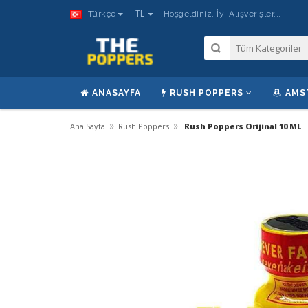
TL
Türkçe
Hoşgeldiniz, İyi Alışverişler...
ANASAYFA
RUSH POPPERS
AMS
»
»
Ana Sayfa
Rush Poppers
Rush Poppers Orijinal 10 ML