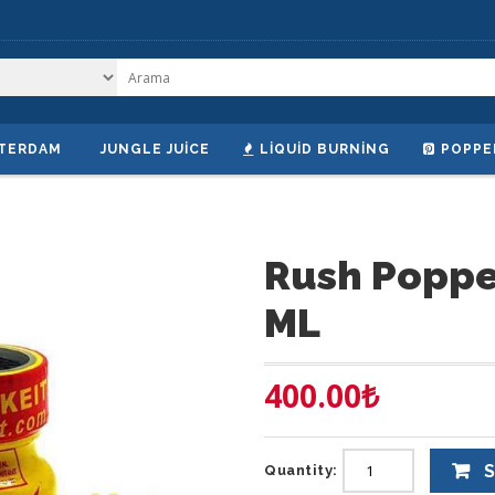
TERDAM
JUNGLE JUICE
LIQUID BURNING
POPPE
Rush Popper
ML
400.00
₺
S
Quantity: