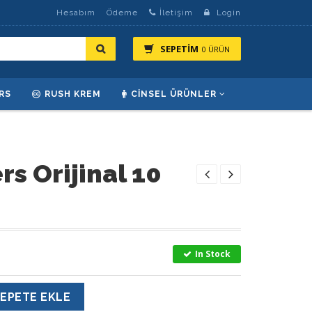
Hesabım
Ödeme
İletişim
Login
SEPETİM
0 ÜRÜN
RS
RUSH KREM
CINSEL ÜRÜNLER
s Orijinal 10
In Stock
EPETE EKLE