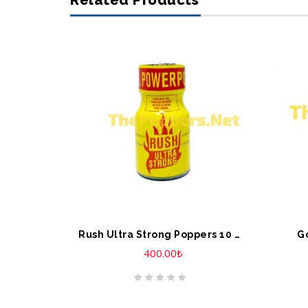
Related Products
SEPETE EKLE
S
Rush Ultra Strong Poppers 10 ML
G
400.00
₺