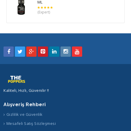
ML
5
(Expert)
üzerinden
5
oy aldı
Kaliteli, Hızlı, Güvenilir !!
Alışveriş Rehberi
Gizlilik ve Güvenlik
Mesafeli Satış Sözleşmesi