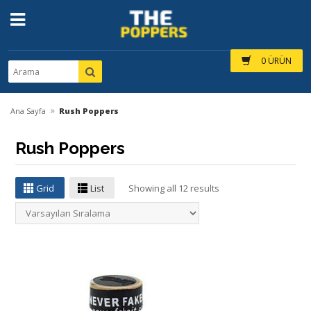
0 ÜRÜN
»
Ana Sayfa
Rush Poppers
Rush Poppers
Grid
List
Showing all 12 results