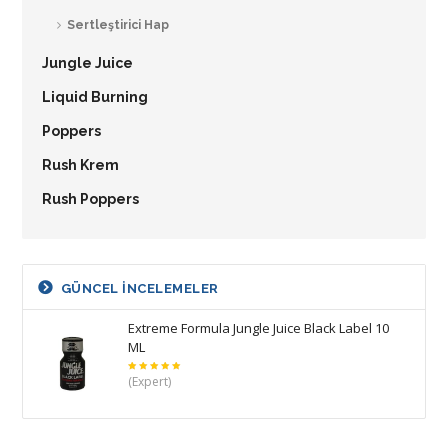
Sertleştirici Hap
Jungle Juice
Liquid Burning
Poppers
Rush Krem
Rush Poppers
GÜNCEL INCELEMELER
Extreme Formula Jungle Juice Black Label 10
ML
5
(Expert)
üzerinden
5
oy aldı