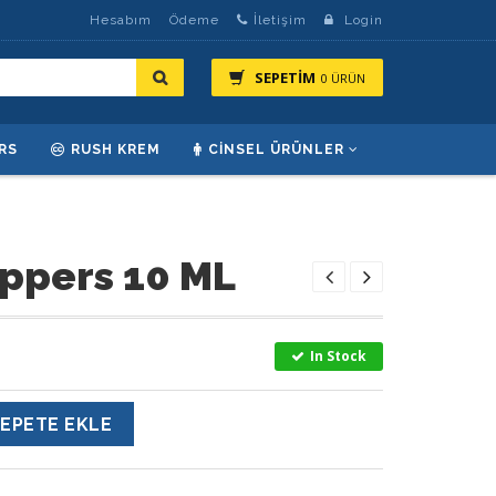
Hesabım
Ödeme
İletişim
Login
SEPETİM
0 ÜRÜN
RS
RUSH KREM
CINSEL ÜRÜNLER
oppers 10 ML
In Stock
EPETE EKLE