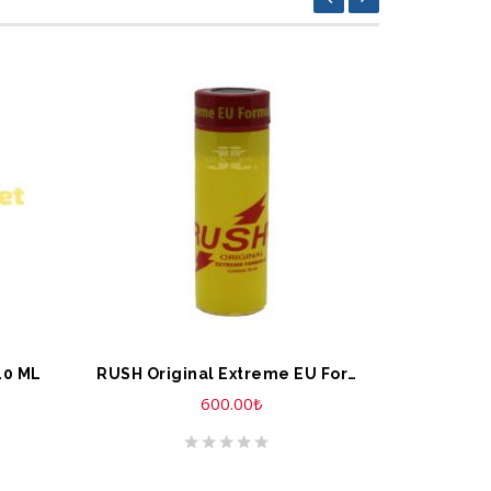
SEPETE EKLE
SEPET
10 ML
RUSH Original Extreme EU Formula 30 ml Tall
Bo
600.00
₺