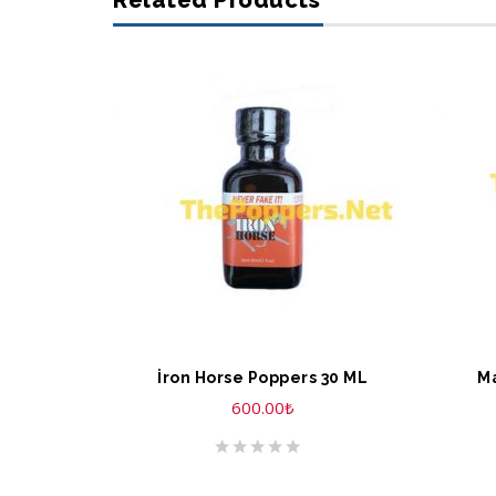
Related Products
SEPETE EKLE
S
İron Horse Poppers 30 ML
Ma
600.00
₺