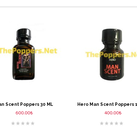
EPETE EKLE
SEPETE EKLE
n Scent Poppers 30 ML
Hero Man Scent Poppers 
600.00
₺
400.00
₺