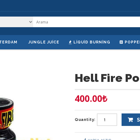
TERDAM
JUNGLE JUICE
LIQUID BURNING
POPPE
Hell Fire P
400.00
₺
S
Quantity: