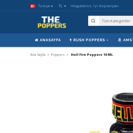
TL
Türkçe
Hoşgeldiniz, İyi Alışverişler...
ANASAYFA
RUSH POPPERS
AMS
»
»
Ana Sayfa
Poppers
Hell Fire Poppers 10 ML