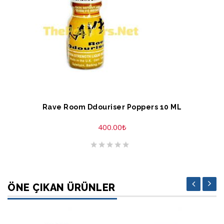
SEPETE EKLE
Rave Room Ddouriser Poppers 10 ML
400.00
₺
ÖNE ÇIKAN ÜRÜNLER