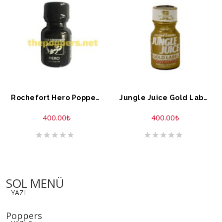
Rochefort Hero Poppers 10 ML
Jungle Juice Gold Label Extreme Formule 10 ML
400.00
₺
400.00
₺
SOL MENÜ
YAZI
Poppers