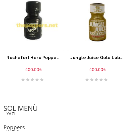
Rochefort Hero Poppers 10 ML
Jungle Juice Gold Label Extreme Formule 10 ML
400.00
₺
400.00
₺
SOL MENÜ
YAZI
Poppers