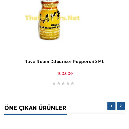
SEPETE EKLE
Rave Room Ddouriser Poppers 10 ML
400.00
₺
ÖNE ÇIKAN ÜRÜNLER