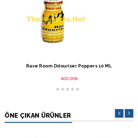
SEPETE EKLE
Rave Room Ddouriser Poppers 10 ML
400.00
₺
ÖNE ÇIKAN ÜRÜNLER