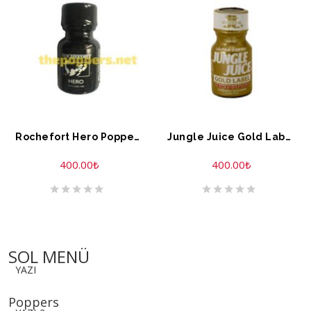
Rochefort Hero Poppers 10 ML
Jungle Juice Gold Label Extreme Formule 10 ML
400.00
₺
400.00
₺
SOL MENÜ
YAZI
Poppers