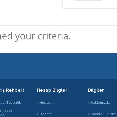
ed your criteria.
riş Rehberi
Hesap Bilgleri
Bilgiler
k ve Güvenlik
Hesabım
Hakkımızda
li Satış
Ödeme
Havale Bildirim
esi