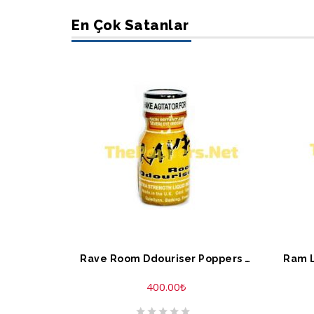
En Çok Satanlar
SEPETE EKLE
S
Rave Room Ddouriser Poppers 10 ML
400.00
₺