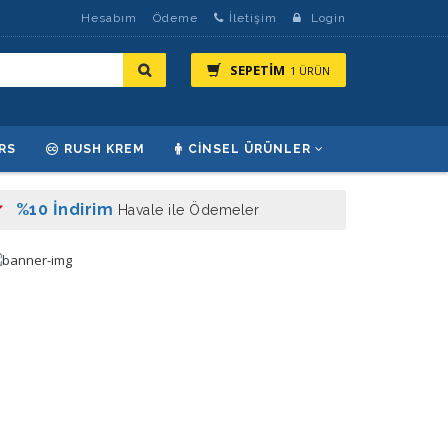
Hesabım
Ödeme
İletişim
Login
SEPETİM
1 ÜRÜN
RS
RUSH KREM
CINSEL ÜRÜNLER
%10 İndirim
Havale ile Ödemeler