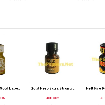
Jungle Juice Gold Label Extreme Formule 10 ML
Gold Hero Extra Strong Poppers 10 ML
Hell Fire 
00
₺
400.00
₺
40