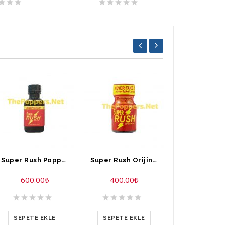
Super Rush Poppers 30 ml
Super Rush Orijinal Poppers 10 ML
600.00
₺
400.00
₺
400.00
SEPETE EKLE
SEPETE EKLE
SEPETE E