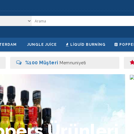
TERDAM
JUNGLE JUICE
LIQUID BURNING
POPPE
%100 Müşteri
Memnuniyeti
p
p
e
r
s
Ü
r
ü
n
l
e
r
i