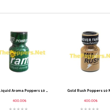
EPETE EKLE
SEPETE EKLE
Ram Liquid Aroma Poppers 10 ML
Gold Rush Poppers 10 
400.00
₺
400.00
₺