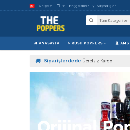
TL
Türkçe
Hoşgeldiniz, İyi Alışverişler...
ANASAYFA
RUSH POPPERS
AMS
Siparişlerdede
Ücretsiz Kargo
O
r
i
j
i
n
a
l
P
o