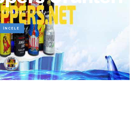
i Ereksiyon Hapları
İNCELE