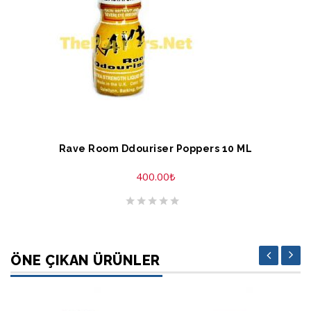
SEPETE EKLE
Rave Room Ddouriser Poppers 10 ML
400.00
₺
ÖNE ÇIKAN ÜRÜNLER