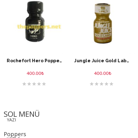
Rochefort Hero Poppers 10 ML
Jungle Juice Gold Label Extreme Formule 10 ML
400.00
₺
400.00
₺
SOL MENÜ
YAZI
Poppers