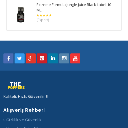
Extreme Formula Jungle Juice Black Label 10
ML
5
(Expert)
üzerinden
5
oy aldı
Kaliteli, Hızlı, Güvenilir !!
Alışveriş Rehberi
Gizlilik ve Güvenlik