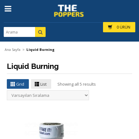
0 ÜRÜN
»
Ana Sayfa
Liquid Burning
Liquid Burning
Grid
List
Showing all 5 results