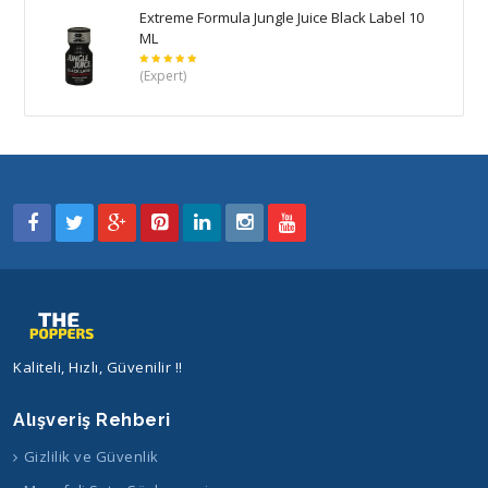
Extreme Formula Jungle Juice Black Label 10
ML
5
(Expert)
üzerinden
5
oy aldı
Kaliteli, Hızlı, Güvenilir !!
Alışveriş Rehberi
Gizlilik ve Güvenlik