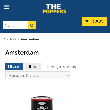
0 ÜRÜN
»
Ana Sayfa
Amsterdam
Amsterdam
Grid
List
Showing all 5 results