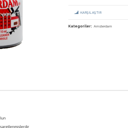
KARŞILAŞTIR
Kategoriler:
Amsterdam
olun
işaretlenmişlerdir