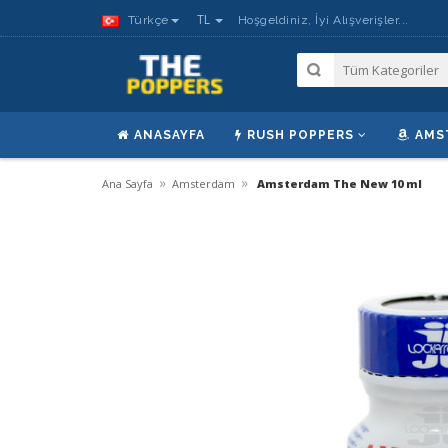
TL
Türkçe
Hoşgeldiniz, İyi Alışverişler...
ANASAYFA
RUSH POPPERS
AMS
»
»
Ana Sayfa
Amsterdam
Amsterdam The New 10 ml