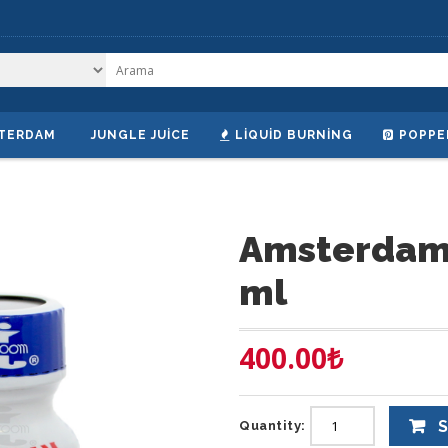
TERDAM
JUNGLE JUICE
LIQUID BURNING
POPPE
Amsterdam
ml
400.00
₺
S
Quantity: