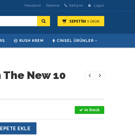
Hesabım
Ödeme
İletişim
Login
SEPETİM
0 ÜRÜN
RS
RUSH KREM
CINSEL ÜRÜNLER
 The New 10
In Stock
EPETE EKLE