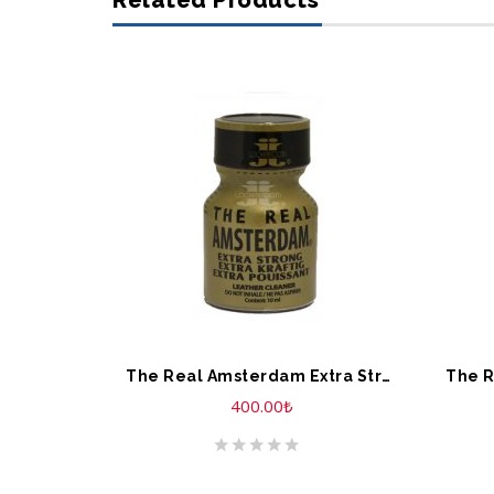
Related Products
SEPETE EKLE
S
The Real Amsterdam Extra Strong 10ml EU
400.00
₺