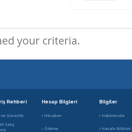
ed your criteria.
riş Rehberi
Hesap Bilgleri
Bilgiler
k ve Güvenlik
Hesabım
Hakkımızda
li Satış
Ödeme
Havale Bildirim
esi