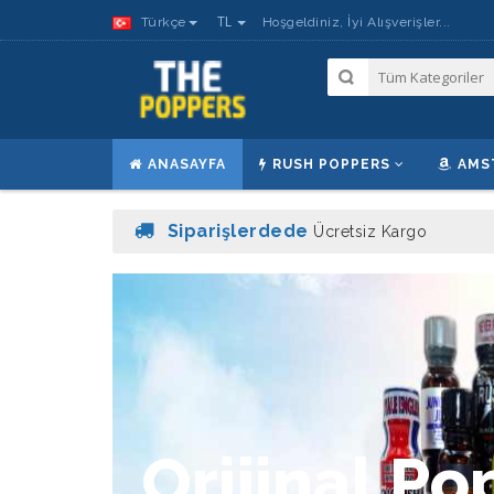
TL
Türkçe
Hoşgeldiniz, İyi Alışverişler...
ANASAYFA
RUSH POPPERS
AMS
Siparişlerdede
Ücretsiz Kargo
O
r
i
j
i
n
a
l
P
o