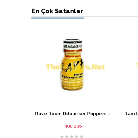
En Çok Satanlar
SEPETE EKLE
S
Rave Room Ddouriser Poppers 10 ML
400.00
₺