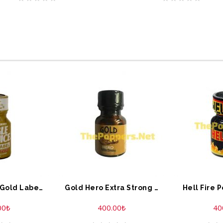
Jungle Juice Gold Label Extreme Formule 10 ML
Gold Hero Extra Strong Poppers 10 ML
Hell Fire 
00
₺
400.00
₺
40