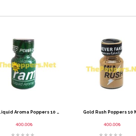
EPETE EKLE
SEPETE EKLE
Ram Liquid Aroma Poppers 10 ML
Gold Rush Poppers 10 
400.00
₺
400.00
₺