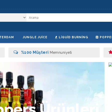
TERDAM
JUNGLE JUICE
LIQUID BURNING
POPPE
%100 Müşteri
Memnuniyeti
p
p
e
r
s
Ü
r
ü
n
l
e
r
i