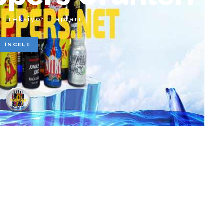
i Ereksiyon Hapları
İNCELE