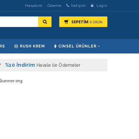
Hesabım
Ödeme
İletişim
Login
SEPETİM
0 ÜRÜN
RS
RUSH KREM
CINSEL ÜRÜNLER
%10 İndirim
Havale ile Ödemeler