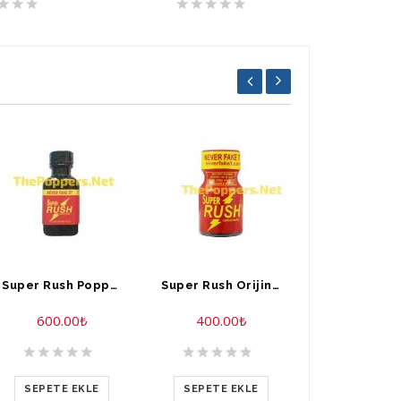
Super Rush Poppers 30 ml
Super Rush Orijinal Poppers 10 ML
600.00
₺
400.00
₺
400.00
SEPETE EKLE
SEPETE EKLE
SEPETE E