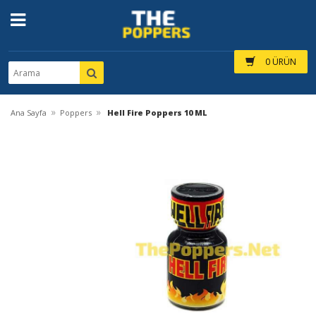
0 ÜRÜN
»
»
Ana Sayfa
Poppers
Hell Fire Poppers 10 ML