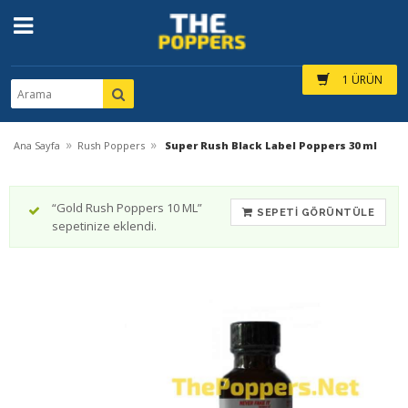
1 ÜRÜN
»
»
Ana Sayfa
Rush Poppers
Super Rush Black Label Poppers 30 ml
“Gold Rush Poppers 10 ML”
SEPETI GÖRÜNTÜLE
sepetinize eklendi.