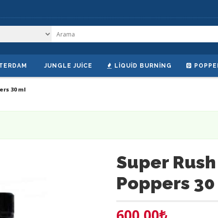
TERDAM
JUNGLE JUICE
LIQUID BURNING
POPPE
ers 30 ml
Super Rush
Poppers 30
600.00
₺