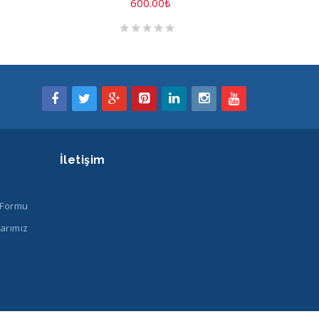
600.00
₺
İletişim
 Formu
arımız