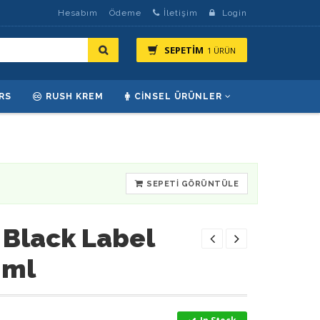
Hesabım
Ödeme
İletişim
Login
SEPETİM
1 ÜRÜN
RS
RUSH KREM
CINSEL ÜRÜNLER
SEPETI GÖRÜNTÜLE
 Black Label
 ml