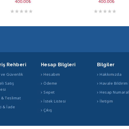
400.00
₺
400.00
₺
riş Rehberi
Hesap Bilgleri
Bilgiler
k ve Güvenlik
Hesabım
Hakkımızda
li Satış
Ödeme
Havale Bildirim
esi
Sepet
Hesap Numaral
ş & Teslimat
İstek Listesi
İletişim
i & İade
Çıkış