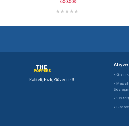
600.00
₺
Alışve
Gizlili
Kaliteli, Hızlı, Güvenilir !!
Mesafe
Sözleşm
Sipari
Garant