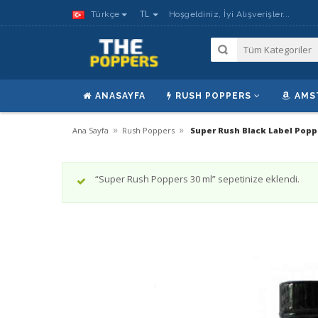
TL
Türkçe
Hoşgeldiniz, İyi Alışverişler...
ANASAYFA
RUSH POPPERS
AMS
»
»
Ana Sayfa
Rush Poppers
Super Rush Black Label Popp
“Super Rush Poppers 30 ml” sepetinize eklendi.