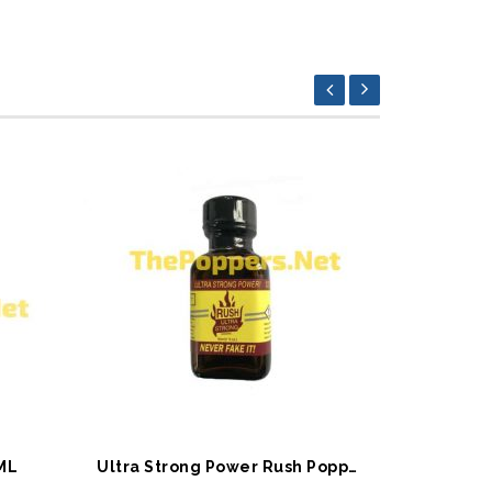
SEPETE EKLE
SEPET
ML
Ultra Strong Power Rush Poppers 30 ml