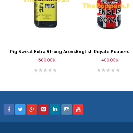
SEPETE EKLE
SEPETE EKLE
English Royale Poppers 
Pig Sweat Extra Strong Aroma Poppers 30ml
600.00
₺
400.00
₺