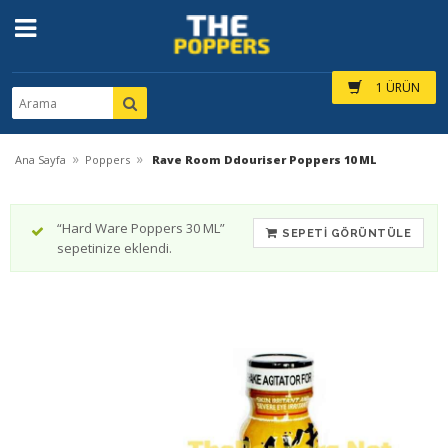
1 ÜRÜN
»
»
Ana Sayfa
Poppers
Rave Room Ddouriser Poppers 10 ML
“Hard Ware Poppers 30 ML”
SEPETI GÖRÜNTÜLE
sepetinize eklendi.