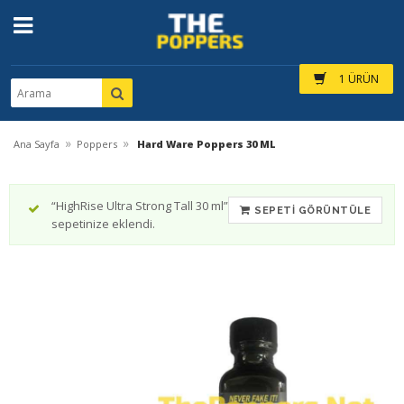
1 ÜRÜN
»
»
Ana Sayfa
Poppers
Hard Ware Poppers 30 ML
“HighRise Ultra Strong Tall 30 ml”
SEPETI GÖRÜNTÜLE
sepetinize eklendi.