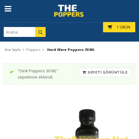
1 ÜRÜN
»
»
Ana Sayfa
Poppers
Hard Ware Poppers 30 ML
“Oink Poppers 30 ML”
SEPETI GÖRÜNTÜLE
sepetinize eklendi.