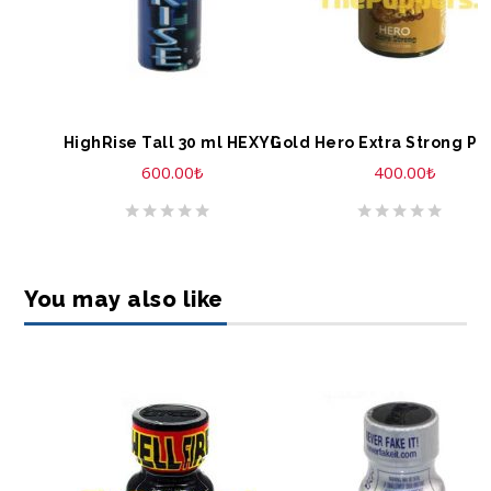
SEPETE EKLE
SEPETE EKLE
HighRise Tall 30 ml HEXYL
600.00
₺
400.00
₺
You may also like