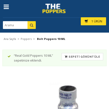
1 ÜRÜN
»
»
Ana Sayfa
Poppers
Bolt Poppers 10 ML
“Real Gold Poppers 10 ML”
SEPETI GÖRÜNTÜLE
sepetinize eklendi.