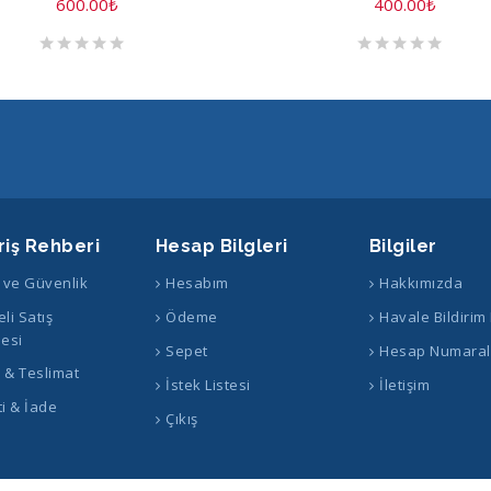
600.00
₺
400.00
₺
riş Rehberi
Hesap Bilgleri
Bilgiler
k ve Güvenlik
Hesabım
Hakkımızda
li Satış
Ödeme
Havale Bildirim
esi
Sepet
Hesap Numaral
ş & Teslimat
İstek Listesi
İletişim
i & İade
Çıkış