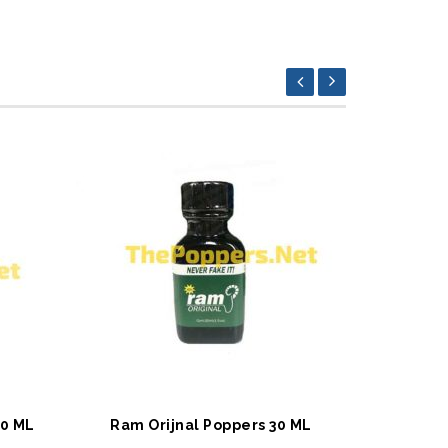
SEPETE EKLE
SEPET
10 ML
Ram Orijnal Poppers 30 ML
Blue Boy