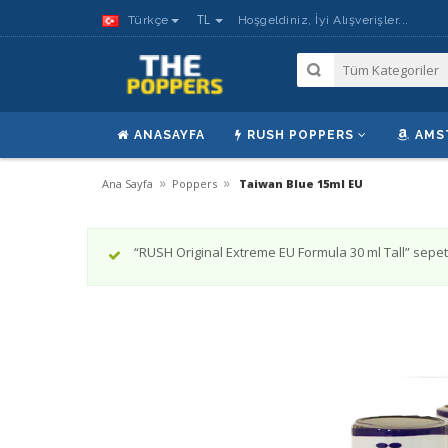
TL
Türkçe
Hoşgeldiniz, İyi Alışverişler...
ANASAYFA
RUSH POPPERS
AMS
»
»
Ana Sayfa
Poppers
Taiwan Blue 15ml EU
“RUSH Original Extreme EU Formula 30 ml Tall” sepet