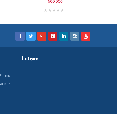
600.00
₺
İletişim
 Formu
arımız