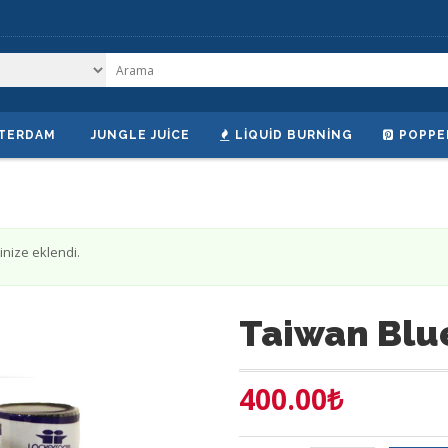
TERDAM
JUNGLE JUICE
LIQUID BURNING
POPPE
inize eklendi.
Taiwan Blu
400.00
₺