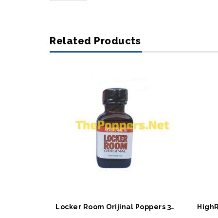
Related Products
SEPETE EKLE
S
Locker Room Orijinal Poppers 30 ML
HighR