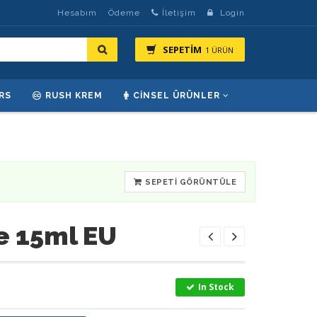
Hesabım
Ödeme
İletişim
Login
SEPETİM
1 ÜRÜN
RS
RUSH KREM
CINSEL ÜRÜNLER
SEPETI GÖRÜNTÜLE
e 15ml EU
In Stock