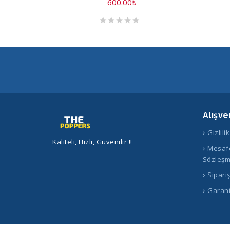
600.00
₺
Alışve
Gizlili
Kaliteli, Hızlı, Güvenilir !!
Mesafe
Sözleşm
Sipari
Garant