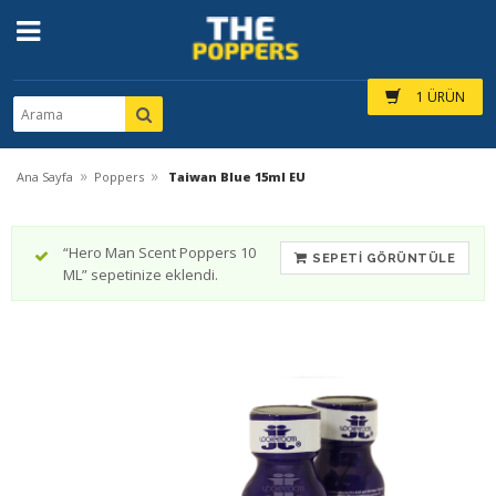
1 ÜRÜN
»
»
Ana Sayfa
Poppers
Taiwan Blue 15ml EU
“Hero Man Scent Poppers 10
SEPETI GÖRÜNTÜLE
ML” sepetinize eklendi.