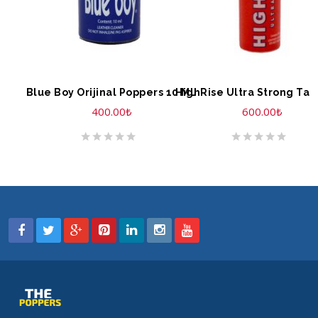
SEPETE EKLE
SEPETE EKLE
Blue Boy Orijinal Poppers 10 ML
HighRise Ultra Strong Tall
400.00
₺
600.00
₺