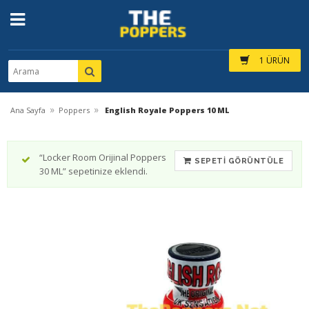
1 ÜRÜN
»
»
Ana Sayfa
Poppers
English Royale Poppers 10 ML
“Locker Room Orijinal Poppers
SEPETI GÖRÜNTÜLE
30 ML” sepetinize eklendi.