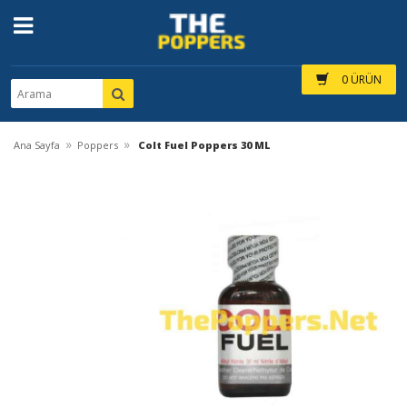
0 ÜRÜN
»
»
Ana Sayfa
Poppers
Colt Fuel Poppers 30 ML