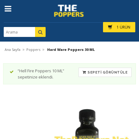
1 ÜRÜN
»
»
Ana Sayfa
Poppers
Hard Ware Poppers 30 ML
“Hell Fire Poppers 10 ML”
SEPETI GÖRÜNTÜLE
sepetinize eklendi.