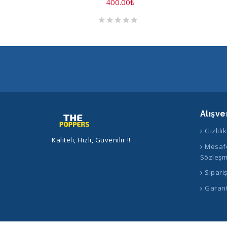
400.00
₺
Alışve
Gizlili
Kaliteli, Hızlı, Güvenilir !!
Mesafe
Sözleşm
Sipari
Garant