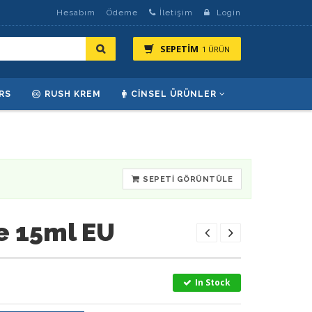
Hesabım
Ödeme
İletişim
Login
SEPETİM
1 ÜRÜN
RS
RUSH KREM
CINSEL ÜRÜNLER
SEPETI GÖRÜNTÜLE
e 15ml EU
In Stock