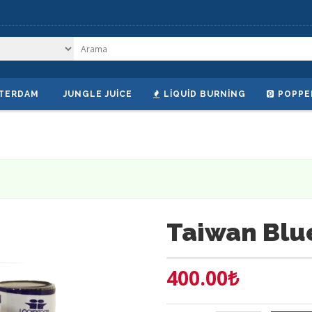
TERDAM
JUNGLE JUICE
LIQUID BURNING
POPPE
Taiwan Blu
400.00
₺