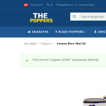
TL
Türkçe
Hoşgeldiniz, İyi Alışverişler...
ANASAYFA
RUSH POPPERS
AMS
»
»
Ana Sayfa
Poppers
Taiwan Blue 15ml EU
“İron Horse Poppers 30 ML” sepetinize eklendi.