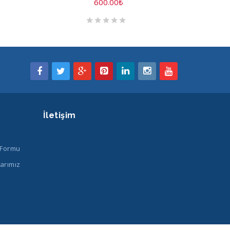
600.00
₺
İletişim
 Formu
arımız