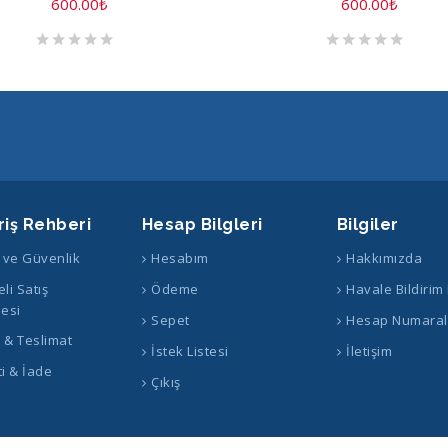
600.00
₺
600.00
₺
riş Rehberi
Hesap Bilgleri
Bilgiler
k ve Güvenlik
Hesabım
Hakkımızda
li Satış
Ödeme
Havale Bildirim
esi
Sepet
Hesap Numaral
ş & Teslimat
İstek Listesi
İletişim
i & İade
Çıkış