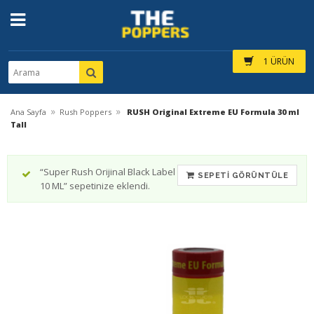
1 ÜRÜN
»
»
Ana Sayfa
Rush Poppers
RUSH Original Extreme EU Formula 30 ml
Tall
“Super Rush Orijinal Black Label
SEPETI GÖRÜNTÜLE
10 ML” sepetinize eklendi.