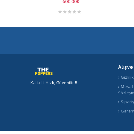
600.00
₺
Alışve
Gizlili
Kaliteli, Hızlı, Güvenilir !!
Mesafe
Sözleşm
Sipari
Garant