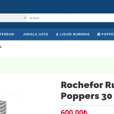
TERDAM
JUNGLE JUICE
LIQUID BURNING
POPPE
ML
.
Rochefor R
Poppers 30
600.00
₺