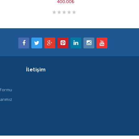
400.00
₺
İletişim
 Formu
arımız