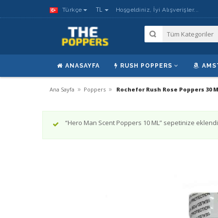
TL
Türkçe
Hoşgeldiniz, İyi Alışverişler...
ANASAYFA
RUSH POPPERS
AMS
»
»
Ana Sayfa
Poppers
Rochefor Rush Rose Poppers 30 
“Hero Man Scent Poppers 10 ML” sepetinize eklendi