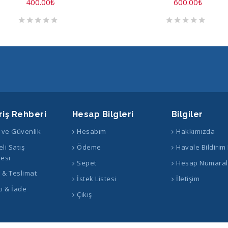
400.00
₺
600.00
₺
riş Rehberi
Hesap Bilgleri
Bilgiler
k ve Güvenlik
Hesabım
Hakkımızda
li Satış
Ödeme
Havale Bildirim
esi
Sepet
Hesap Numaral
ş & Teslimat
İstek Listesi
İletişim
i & İade
Çıkış