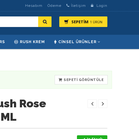
Hesabım
Ödeme
İletişim
Login
SEPETİM
1 ÜRÜN
RS
RUSH KREM
CINSEL ÜRÜNLER
SEPETI GÖRÜNTÜLE
ush Rose
 ML