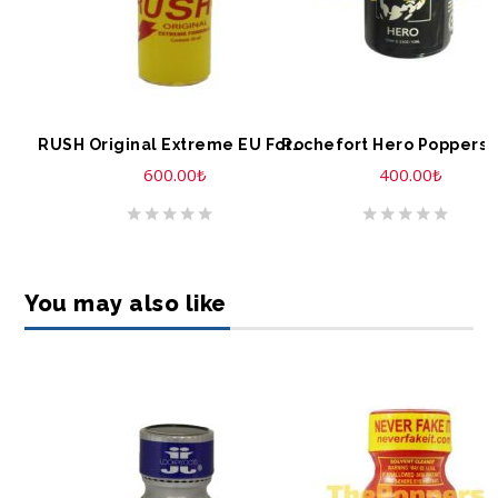
SEPETE EKLE
SEPETE EKLE
Rochefort Hero Poppers 
RUSH Original Extreme EU Formula 30 ml Tall
600.00
₺
400.00
₺
You may also like