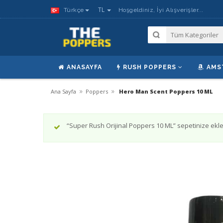
TL
Türkçe
Hoşgeldiniz, İyi Alışverişler...
ANASAYFA
RUSH POPPERS
AMS
»
»
Ana Sayfa
Poppers
Hero Man Scent Poppers 10 ML
“Super Rush Orijinal Poppers 10 ML” sepetinize ekle