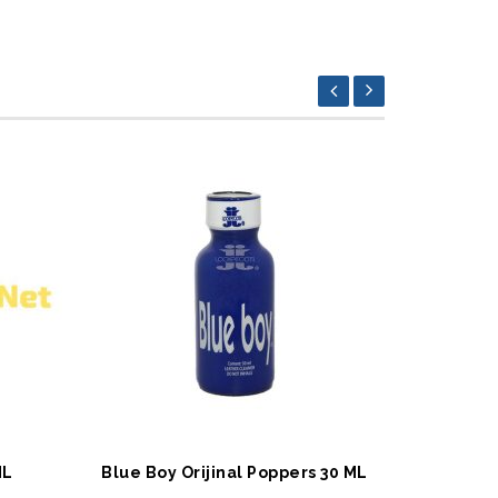
SEPETE EKLE
SEPET
ML
Blue Boy Orijinal Poppers 30 ML
İron 