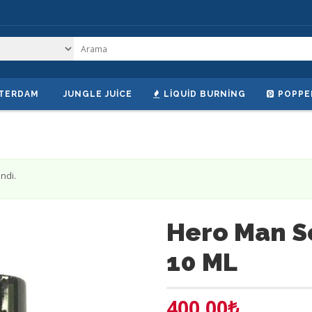
TERDAM
JUNGLE JUICE
LIQUID BURNING
POPPE
ndi.
Hero Man S
10 ML
400.00
₺