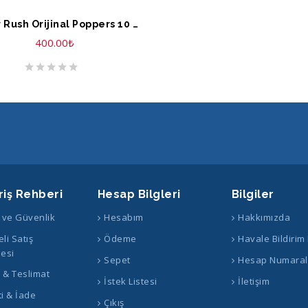
EPETE EKLE
Super Rush Orijinal Poppers 10 ML
400.00
₺
riş Rehberi
Hesap Bilgleri
Bilgiler
k ve Güvenlik
Hesabım
Hakkımızda
li Satış
Ödeme
Havale Bildirim
esi
Sepet
Hesap Numaral
ş & Teslimat
İstek Listesi
İletişim
i & İade
Çıkış