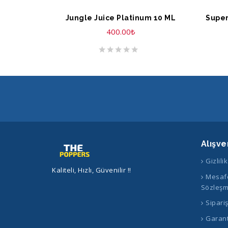
SEPETE EKLE
S
Jungle Juice Platinum 10 ML
400.00
₺
Alışve
Gizlili
Kaliteli, Hızlı, Güvenilir !!
Mesafe
Sözleşm
Sipari
Garant