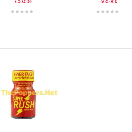
600.00
₺
600.00
₺