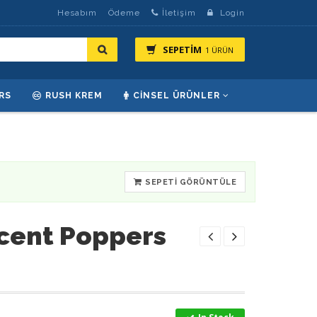
Hesabım
Ödeme
İletişim
Login
SEPETİM
1 ÜRÜN
RS
RUSH KREM
CINSEL ÜRÜNLER
SEPETI GÖRÜNTÜLE
cent Poppers