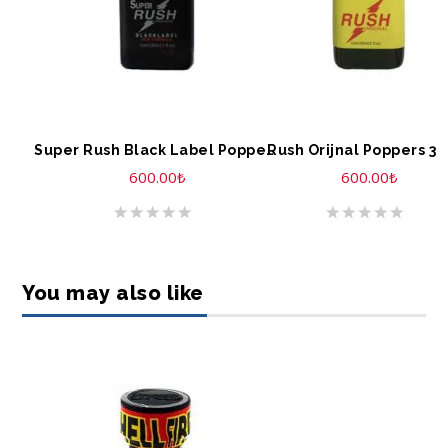
SEPETE EKLE
SEPETE EKLE
Super Rush Black Label Poppers 30 ml
Rush Orijnal Poppers 30
600.00
₺
600.00
₺
You may also like