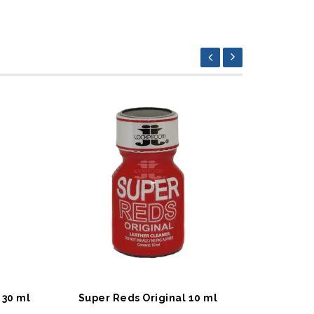
SEPETE EKLE
SEPET
 30 ml
Super Reds Original 10 ml
Bo