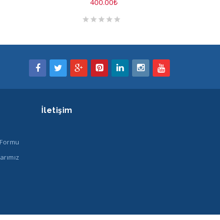
400.00
₺
İletişim
 Formu
arımız