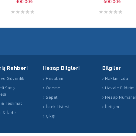
400.00
₺
600.00
₺
riş Rehberi
Hesap Bilgleri
Bilgiler
k ve Güvenlik
Hesabım
Hakkımızda
li Satış
Ödeme
Havale Bildirim
esi
Sepet
Hesap Numaral
ş & Teslimat
İstek Listesi
İletişim
i & İade
Çıkış