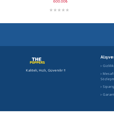
600.00
₺
Alışve
Gizlili
Kaliteli, Hızlı, Güvenilir !!
Mesafe
Sözleşm
Sipari
Garant