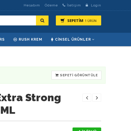
Hesabım
Ödeme
İletişim
Login
SEPETİM
1 ÜRÜN
RS
RUSH KREM
CINSEL ÜRÜNLER
SEPETI GÖRÜNTÜLE
xtra Strong
 ML