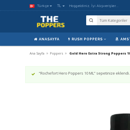
TL
Türkçe
Hoşgeldiniz, İyi Alışverişler...
ANASAYFA
RUSH POPPERS
AMS
»
»
Ana Sayfa
Poppers
Gold Hero Extra Strong Poppers 1
“Rochefort Hero Poppers 10 ML” sepetinize eklendi.