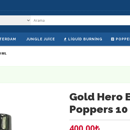
TERDAM
JUNGLE JUICE
LIQUID BURNING
POPPE
0 ML
Gold Hero E
Poppers 10
400.00
₺