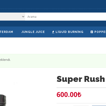
TERDAM
JUNGLE JUICE
LIQUID BURNING
POPPE
eklendi.
Super Rush
600.00
₺