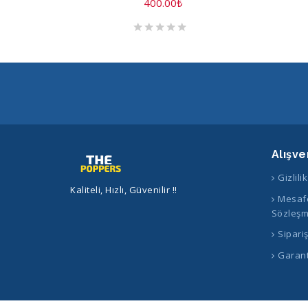
400.00
₺
Alışve
Gizlili
Kaliteli, Hızlı, Güvenilir !!
Mesafe
Sözleşm
Sipari
Garant