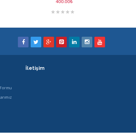
400.00
₺
İletişim
 Formu
arımız