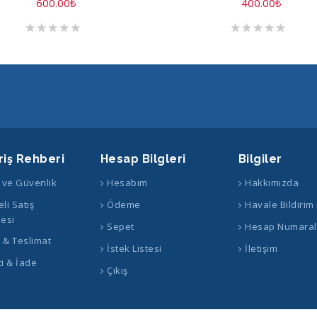
600.00
₺
400.00
₺
riş Rehberi
Hesap Bilgleri
Bilgiler
k ve Güvenlik
Hesabım
Hakkımızda
li Satış
Ödeme
Havale Bildirim
esi
Sepet
Hesap Numaral
ş & Teslimat
İstek Listesi
İletişim
i & İade
Çıkış