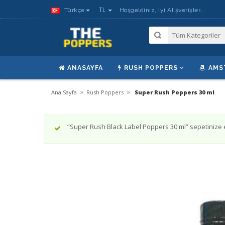
TL
Türkçe
Hoşgeldiniz, İyi Alışverişler...
ANASAYFA
RUSH POPPERS
AMS
»
»
Ana Sayfa
Rush Poppers
Super Rush Poppers 30 ml
“Super Rush Black Label Poppers 30 ml” sepetinize 