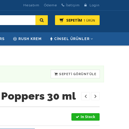
Hesabım
Ödeme
İletişim
Login
SEPETİM
1 ÜRÜN
RS
RUSH KREM
CINSEL ÜRÜNLER
SEPETI GÖRÜNTÜLE
 Poppers 30 ml
In Stock