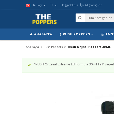
TL
Türkçe
Hoşgeldiniz, İyi Alışverişler...
ANASAYFA
RUSH POPPERS
AMS
»
»
Ana Sayfa
Rush Poppers
Rush Orijnal Poppers 30 ML
“RUSH Original Extreme EU Formula 30 ml Tall” sepet