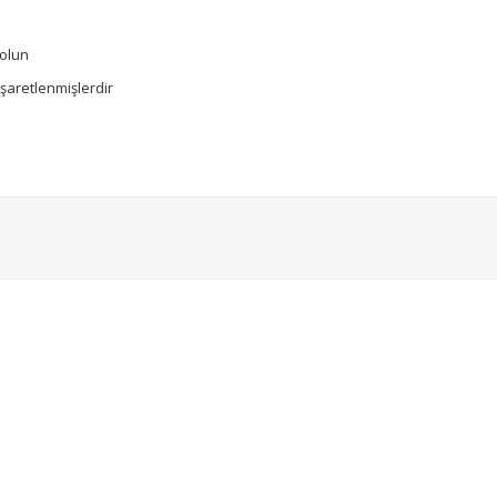
 olun
işaretlenmişlerdir