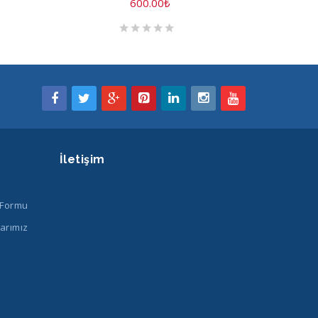
600.00
₺
İletişim
 Formu
arımız