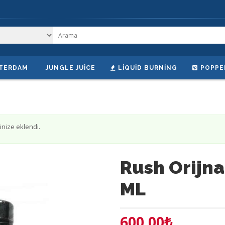
TERDAM
JUNGLE JUICE
LIQUID BURNING
POPPE
inize eklendi.
Rush Orijna
ML
600.00
₺