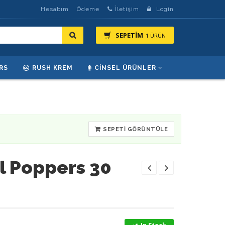
Hesabım
Ödeme
İletişim
Login
SEPETİM
1 ÜRÜN
RS
RUSH KREM
CINSEL ÜRÜNLER
SEPETI GÖRÜNTÜLE
l Poppers 30