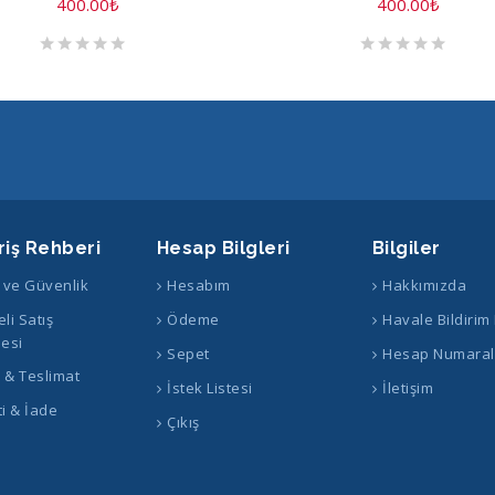
400.00
₺
400.00
₺
riş Rehberi
Hesap Bilgleri
Bilgiler
k ve Güvenlik
Hesabım
Hakkımızda
li Satış
Ödeme
Havale Bildirim
esi
Sepet
Hesap Numaral
ş & Teslimat
İstek Listesi
İletişim
i & İade
Çıkış