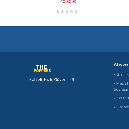
400.00
₺
Alışve
Gizlili
Kaliteli, Hızlı, Güvenilir !!
Mesafe
Sözleşm
Sipari
Garant