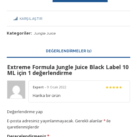
KARŞILAŞTIR
Kategoriler:
Jungle Juice
DEĞERLENDIRMELER (1)
Extreme Formula Jungle Juice Black Label 10
ML
için 1 değerlendirme
Expert
–
9 Ocak 2022
5
üzerinden
Harika bir ürün
5
oy aldı
Değerlendirme yap
E-posta adresiniz yayınlanmayacak.
Gerekli alanlar
*
ile
işaretlenmişlerdir
Derecelendirmeniz
*