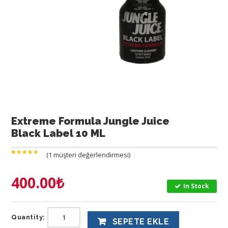
Extreme Formula Jungle Juice
Black Label 10 ML
(
1
müşteri değerlendirmesi)
1
müşteri
puanına
dayanarak
5
üzerinden
400.00
₺
5.00
puan
aldı
In Stock
Quantity:
SEPETE EKLE