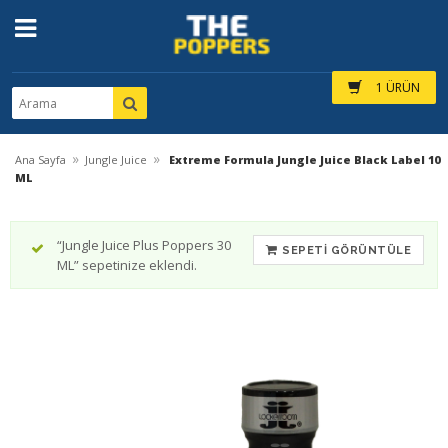
1 ÜRÜN
»
»
Ana Sayfa
Jungle Juice
Extreme Formula Jungle Juice Black Label 10
ML
“Jungle Juice Plus Poppers 30
SEPETI GÖRÜNTÜLE
ML” sepetinize eklendi.