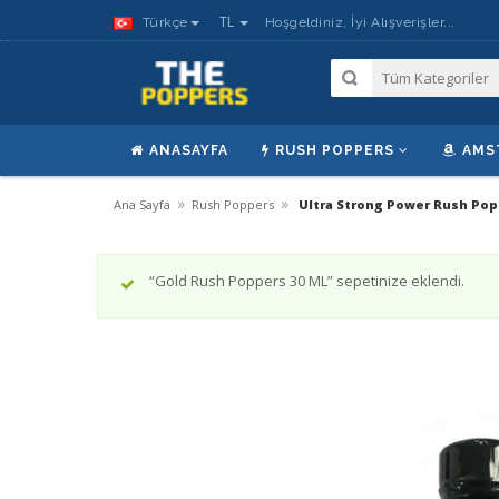
TL
Türkçe
Hoşgeldiniz, İyi Alışverişler...
ANASAYFA
RUSH POPPERS
AMS
»
»
Ana Sayfa
Rush Poppers
Ultra Strong Power Rush Pop
“Gold Rush Poppers 30 ML” sepetinize eklendi.