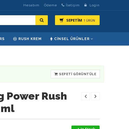
Hesabım
Ödeme
İletişim
Login
SEPETİM
1 ÜRÜN
RS
RUSH KREM
CINSEL ÜRÜNLER
SEPETI GÖRÜNTÜLE
ng Power Rush
 ml