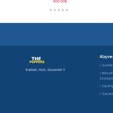
400.00
₺
Alışve
Gizlili
Kaliteli, Hızlı, Güvenilir !!
Mesafe
Sözleşm
Sipari
Garant