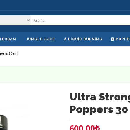
TERDAM
JUNGLE JUICE
LIQUID BURNING
POPPE
pers 30 ml
Ultra Stro
Poppers 30
600.00
₺