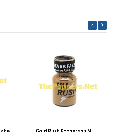
SEPETE EKLE
SEPET
Super Rush Orijinal Black Label 10 ML
Gold Rush Poppers 10 ML
Super