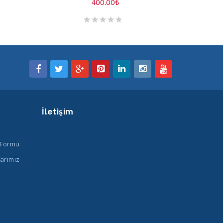
400.00
₺
İletişim
 Formu
arımız