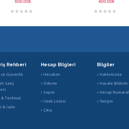
600.00
₺
400.00
₺
riş Rehberi
Hesap Bilgleri
Bilgiler
k ve Güvenlik
Hesabım
Hakkımızda
li Satış
Ödeme
Havale Bildirim
esi
Sepet
Hesap Numaral
ş & Teslimat
İstek Listesi
İletişim
i & İade
Çıkış