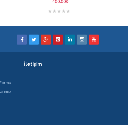
400.00
₺
İletişim
 Formu
arımız