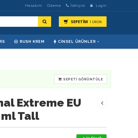
Hesabım
Ödeme
İletişim
Login
SEPETİM
1 ÜRÜN
RS
RUSH KREM
CINSEL ÜRÜNLER
SEPETI GÖRÜNTÜLE
nal Extreme EU
ml Tall