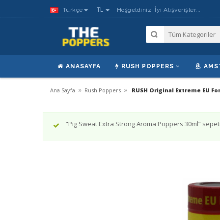
TL
Türkçe
Hoşgeldiniz, İyi Alışverişler...
ANASAYFA
RUSH POPPERS
AMS
»
»
Ana Sayfa
Rush Poppers
RUSH Original Extreme EU For
“Pig Sweat Extra Strong Aroma Poppers 30ml” sepeti