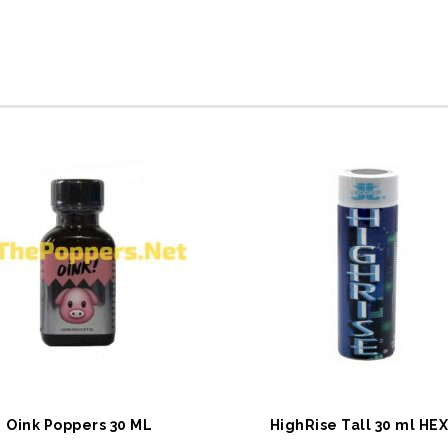
EPETE EKLE
SEPETE EKLE
Oink Poppers 30 ML
HighRise Tall 30 ml HE