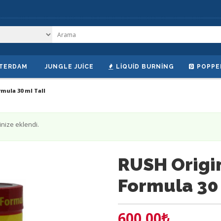
TERDAM
JUNGLE JUICE
LIQUID BURNING
POPPE
mula 30 ml Tall
nize eklendi.
RUSH Origi
Formula 30 
600.00
₺