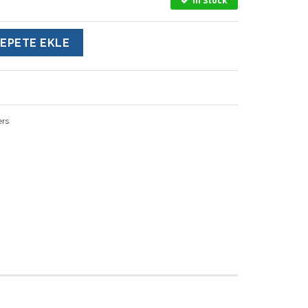
In Stock
EPETE EKLE
ers