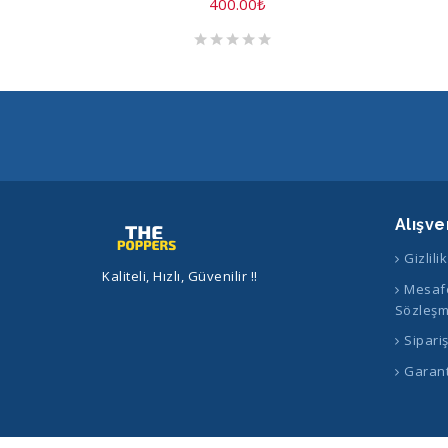
400.00
₺
Alışve
Gizlili
Kaliteli, Hızlı, Güvenilir !!
Mesafe
Sözleşm
Sipari
Garant