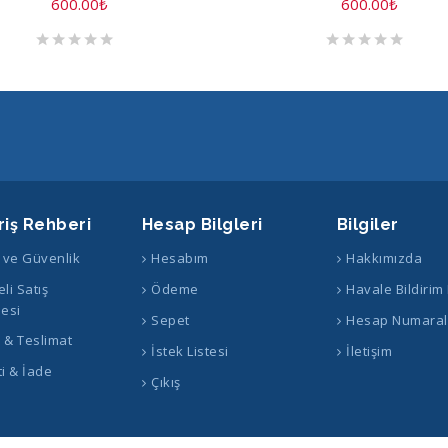
600.00
₺
600.00
₺
riş Rehberi
Hesap Bilgleri
Bilgiler
k ve Güvenlik
Hesabım
Hakkımızda
li Satış
Ödeme
Havale Bildirim
esi
Sepet
Hesap Numaral
ş & Teslimat
İstek Listesi
İletişim
i & İade
Çıkış