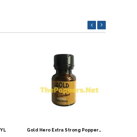
SEPETE EKLE
SEPET
XYL
Gold Hero Extra Strong Poppers 10 ML